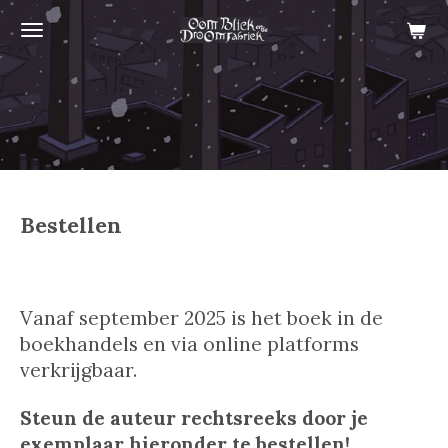
Ga
direct
naar
de
hoofdinhoud
Bestellen
Vanaf september 2025 is het boek in de
boekhandels en via online platforms
verkrijgbaar.
Steun de auteur rechtsreeks door je
exemplaar hieronder te bestellen!